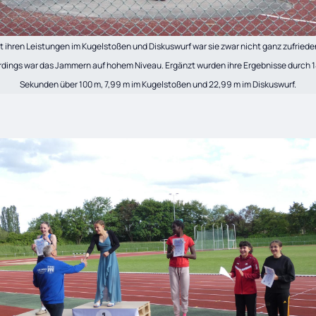
t ihren Leistungen im Kugelstoßen und Diskuswurf war sie zwar nicht ganz zufriede
erdings war das Jammern auf hohem Niveau. Ergänzt wurden ihre Ergebnisse durch 1
Sekunden über 100 m, 7,99 m im Kugelstoßen und 22,99 m im Diskuswurf.