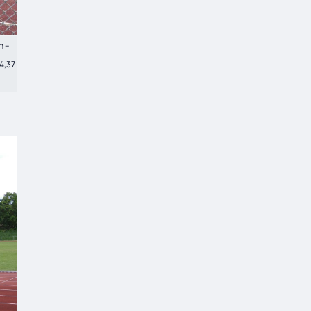
n –
4,37