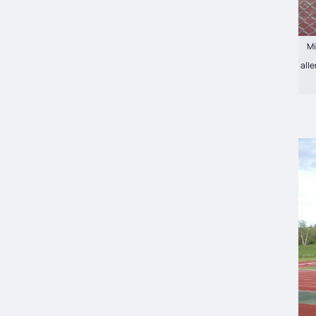
Mi
all