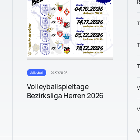
R
T
T
T
24/7/2026
Volleyball
Volleyballspieltage
V
Bezirksliga Herren 2026
V
W