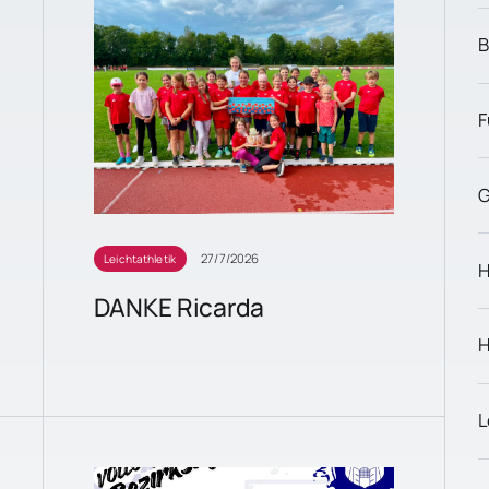
B
F
G
27/7/2026
Leichtathletik
H
DANKE Ricarda
H
L