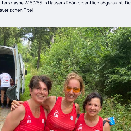
ltersklasse W 50/55 in Hausen/Rhön ordentlich abgeräumt. Das
yerischen Titel.