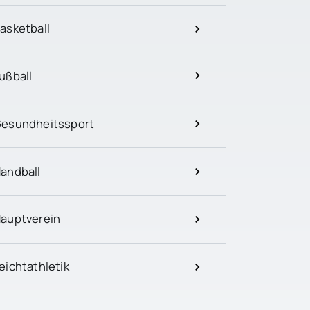
asketball
ußball
esundheitssport
andball
auptverein
eichtathletik