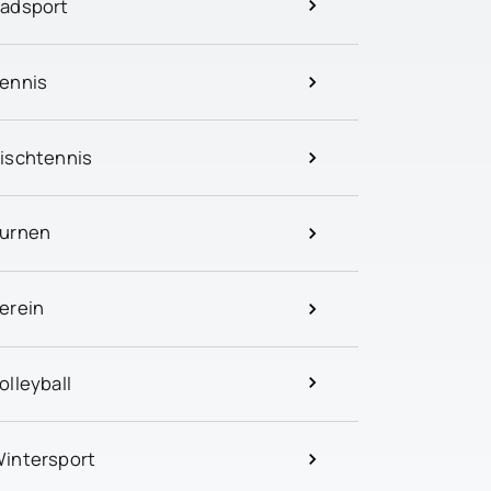
adsport
ennis
ischtennis
urnen
erein
olleyball
intersport