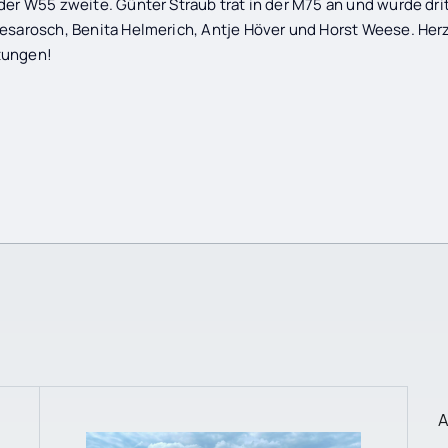
der W55 zweite. Günter Straub trat in der M75 an und wurde dr
Mesarosch, Benita Helmerich, Antje Höver und Horst Weese. He
tungen!
A